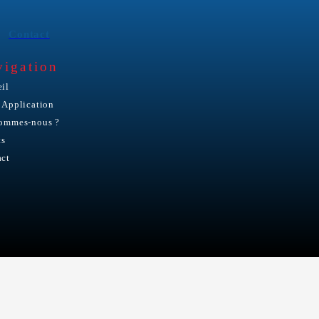
Contact
vigation
il
 Application
sommes-nous ?
ts
act