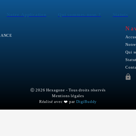
Notre Application
Qui sommes-nous ?
Statuts
Na
FRANCE
Accue
Notre
Qui 
Statu
Cont
Ⓒ
2026
Hexagone
-
Tous droits réservés
Mentions légales
Réalisé avec ❤️ par
DigiBuddy